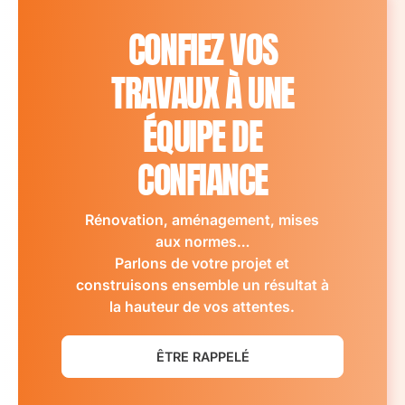
CONFIEZ VOS
TRAVAUX À UNE
ÉQUIPE DE
CONFIANCE
Rénovation, aménagement, mises
aux normes…
Parlons de votre projet et
construisons ensemble un résultat à
la hauteur de vos attentes.
ÊTRE RAPPELÉ